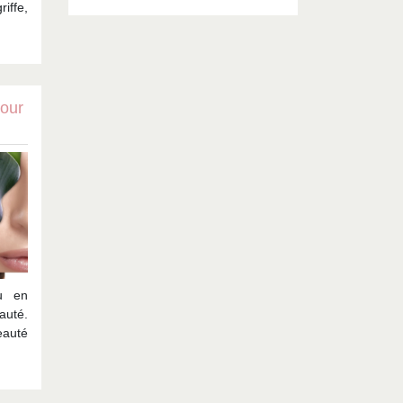
riffe,
pour
u en
uté.
auté