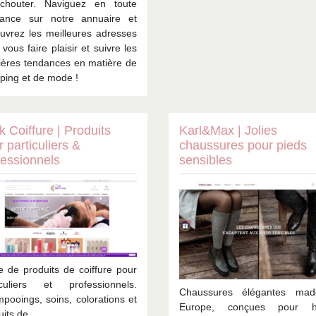
chouter. Naviguez en toute
iance sur notre annuaire et
uvrez les meilleures adresses
vous faire plaisir et suivre les
ières tendances en matière de
ping et de mode !
k Coiffure | Produits
Karl&Max | Jolies
 particuliers &
chaussures pour pieds
fessionnels
sensibles
e de produits de coiffure pour
iculiers et professionnels.
Chaussures élégantes mad
pooings, soins, colorations et
Europe, conçues pour ha
uits de…