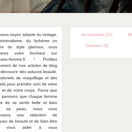
vous soyez adepte du vintage,
Accessoires (23)
Be
minimalisme, du bohème ou
Cadeaux (8)
ore du style glamour, vous
uverez votre bonheur sur
uaire-femme.fr ! Profitez
ement de nos articles de blog
 découvrir des astuces beauté,
tutoriels de maquillage et des
eils pour prendre soin de votre
 et de votre corps. Parce que
s pensons que chaque femme
te de se sentir belle et bien
s sa peau, nous vous
posons une sélection de
ues de beauté et de bien-être
r vous aider à vous