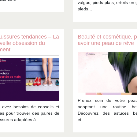
valgus, pieds plats, orteils en g
pieds…
ussures tendances – La
Beauté et cosmétique, 
velle obsession du
avoir une peau de rêve
ment
Prenez soin de votre pea
 avez besoins de conseils et
adoptant une routine bea
ées pour trouver des paires de
Découvrez des astuces be
ssures adaptées à…
et…