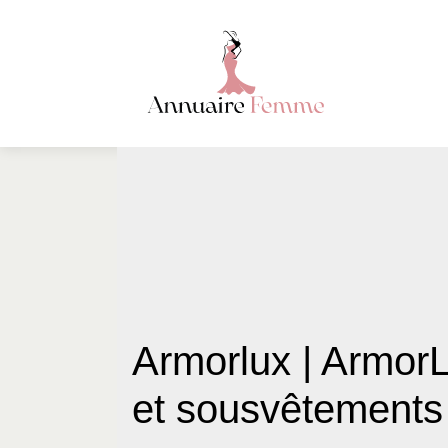
Armorlux | ArmorLu
et sousvêtements